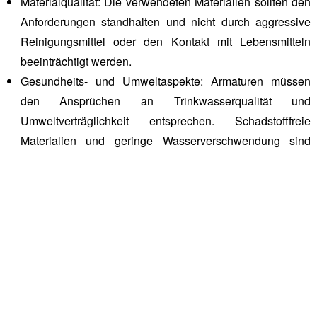
Materialqualität:
Die verwendeten Materialien sollten den
Anforderungen standhalten und nicht durch aggressive
Reinigungsmittel oder den Kontakt mit Lebensmitteln
beeinträchtigt werden.
Gesundheits- und Umweltaspekte:
Armaturen müssen
den Ansprüchen an Trinkwasserqualität und
Umweltverträglichkeit entsprechen. Schadstofffreie
Materialien und geringe Wasserverschwendung sind
wichtige Aspekte.
Diese Armatur-Ersatzteile
sollten Sie in der Großküche
im Auge behalten
Bestimmte Ersatzteile von Armaturen sind in Großküchen
besonders wichtig, da sie aufgrund der hohen Nutzung und