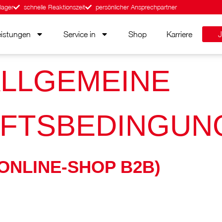
lager
schnelle Reaktionszeit
persönlicher Ansprechpartner
eistungen
Service in
Shop
Karriere
J
LLGEMEINE
FTSBEDINGUN
(ONLINE-SHOP B2B)