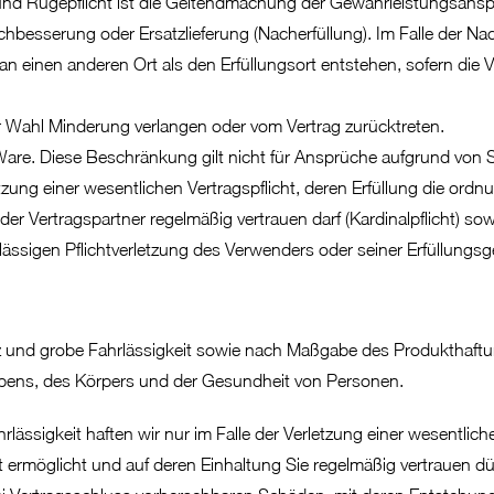
und Rügepflicht ist die Geltendmachung der Gewährleistungsans
hbesserung oder Ersatzlieferung (Nacherfüllung). Im Falle der N
an einen anderen Ort als den Erfüllungsort entstehen, sofern die
er Wahl Minderung verlangen oder vom Vertrag zurücktreten.
r Ware. Diese Beschränkung gilt nicht für Ansprüche aufgrund von
tzung einer wesentlichen Vertragspflicht, deren Erfüllung die o
der Vertragspartner regelmäßig vertrauen darf (Kardinalpflicht) s
lässigen Pflichtverletzung des Verwenders oder seiner Erfüllungsg
z und grobe Fahrlässigkeit sowie nach Maßgabe des Produkthaftu
Lebens, des Körpers und der Gesundheit von Personen.
rlässigkeit haften wir nur im Falle der Verletzung einer wesentlich
möglicht und auf deren Einhaltung Sie regelmäßig vertrauen dürfe